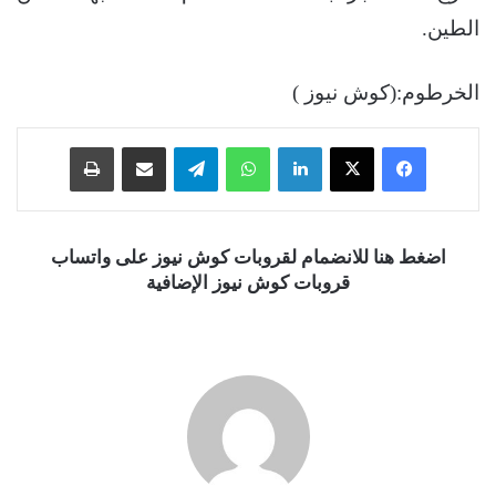
الطين.
الخرطوم:(كوش نيوز )
فيسبوك
‫X
لينكدإن
واتساب
تيلقرام
مشاركة عبر البريد
طباعة
اضغط هنا للانضمام لقروبات كوش نيوز على واتساب
قروبات كوش نيوز الإضافية