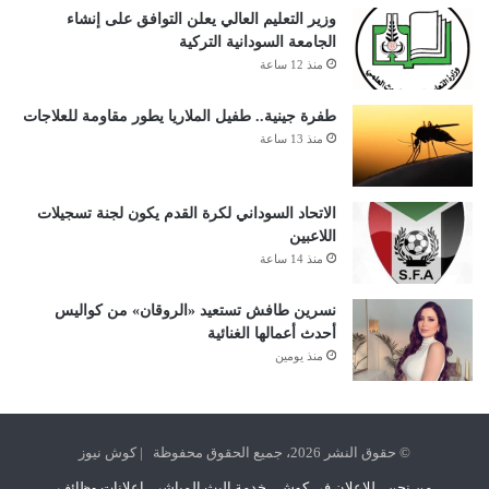
وزير التعليم العالي يعلن التوافق على إنشاء
الجامعة السودانية التركية
منذ 12 ساعة
طفرة جينية.. طفيل الملاريا يطور مقاومة للعلاجات
منذ 13 ساعة
الاتحاد السوداني لكرة القدم يكون لجنة تسجيلات
اللاعبين
منذ 14 ساعة
نسرين طافش تستعيد «الروقان» من كواليس
أحدث أعمالها الغنائية
منذ يومين
© حقوق النشر 2026، جميع الحقوق محفوظة | كوش نيوز
من نحن
للإعلان في كوش
خدمة البث المباشر
اعلانات وظائف