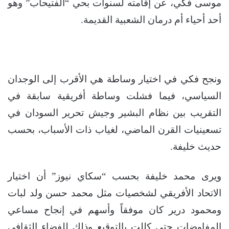
موسى فكي، عن إقامته لسنوات بحي “الفتيحاب” وهو
أحد أحياء أم درمان الشعبية القديمة.
ونجح فكي في اختيار وساطة هي الأقرب إلى الوجدان
السياسي، فيما فشلت وساطة أفريقية سابقة في
التقريب بين نظام البشير وجيش تحرير السودان في
تسعينيات القرن الماضي، لغياب ذات الأسباب، بحسب
حديث خليفة.
ويرى محمد خليفة بحسب “سكاي نيوز” أن اختيار
الاتحاد الأفريقي لشخصيات مثل محمد حسن ولد لبات
ومحمود درير كان موفقاً وأسهم في إنجاح مساعي
المفاوضات حتى كللت بالتوقيع وذلك للفضاء الثقافي