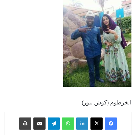
الخرطوم (كوش نيوز)
فيسبوك
‫X
لينكدإن
واتساب
تيلقرام
مشاركة عبر البريد
طباعة