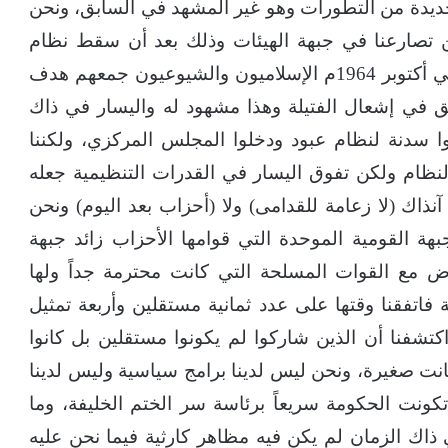
جديدة من التطورات وهو غير المشهد في السابق، ونحن
ين تصارعنا في جبهة الهيئات وذلك بعد أن سقط نظام
(عبود) ولكن قبل سقوط النظام لم نتصارع، ففي أكتوبر 1964م الإسلاميون والشيوعيون جمعهم هدف
ق في إشعال الفتيلة وهذا مشهود له واليسار في ذاك
سدنة لنظام عبود ودخلوا المجلس المركزي، ولكننا
النظام ولكن تفوق اليسار في القدرات التنظيمية جعله
اك (لا زعامة للقدامى) ولا (أحزاب بعد اليوم) ونحن
لجبهة القومية الموحدة التي قوامها الأحزاب زائد جبهة
وض مع القوات المسلحة التي كانت محترمة جداً ولها
ة فاتفقنا وقتها على عدد ثمانية مستقلين وأربعة تمثيل
شفنا أن الذين شاركوا لم يكونوا مستقلين بل كانوا
ب كانت صغيرة، ونحن ليس لدينا برامج سياسية وليس لدينا
ونت الحكومة سريعاً برئاسة سر الختم الخليفة، وما
اك الزمان لم يكن فيه مظاهر كارثية فيما نحن عليه