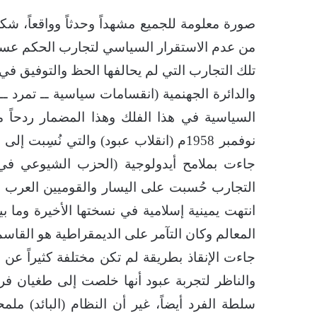
صورة معلومة للجميع مشهداً وحدثاً وواقعاً، ش
من عدم الاستقرار السياسي لتجارب الحكم عسكري
تلك التجارب التي لم يحالفها الحظ والتوفيق في 
والدائرة الجهنمية (انقسامات سياسية ــ تمرد ــ
نوفمبر 1958م (انقلاب عبود) والتي نُسِ
التجارب حُسبت على اليسار والقوميين العرب ف
انتهت يمينية إسلامية في نسختها الأخيرة وما بين
المعالم وكان التآمر على الديمقراطية هو القاس
جاءت الإنقاذ بطريقة لم تكن مختلفة كثيراً عن ال
والناظر لتجربة عبود أنها خلصت إلى طغيان فر
سلطة الفرد أيضاً، غير أن النظام (البائد) م