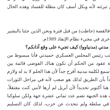
تبرئته لأنه وبكل أسف كان مظلة للفساد وهذه الحال
فالقصة (جاطت) من قبل فترة ونحن الذين جئنا بالبشير
في مجيء نظام الإنقاذ 1989م.
م مدني (مدنياووا) كيف تجيء على وقع آذانكم؟
ا نائب رئيس المجلس العسكري حميدتي فأنا مبسوط من
ثلاثة عقود من الحكم أن تكون هناك الفوضى قائمة بين
مع لكلمة مدنية أفرح جداً لأن هذا الحلم لا بد له ولازم
 بأن الطريق لذلك هو صعب لأنه في مراحل الثورات
1م وأبريل 1985م، وأنا أذكر هنا أكتوبر تحديداً لأن أبريل لم أرها لأنني كنت معتقلاً،
ت هذه الجبهة تضم عدد ثماني عشرة جهة ولكن سلوكنا
ع في سلطة ولم نتحدث عن حزب، لذلك كان التسليم