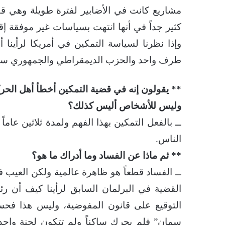
مشاريع كانت في الأضابير لفترة طويلة وهي ق
كثير جداً في أنها انتهت بسياسات غير موفقة إ
وإذا نظرنا لسياسة التمكين في أمريكا لرأينا
طرف واحد والحزب الديمقراطي والجمهوري سيا
** يقولون إنه في قضية التمكين أخطأ أهل الحرك
وليس للأشخاص أليس كذلك؟
ــ بالفعل التمكين بهذا الفهم ولمدة ثلاثين عاما
الناس.
** ثم ماذا عن الفساد وما أدراك ما هو؟
ــ الفساد قطعاً هو ظاهرة عالمية ولكن العيب في
القضية في البرلمان السابق لرأينا كيف أن 
التوقيع على قانون المفوضية، وليس هذا ف
سمان” فلم يحرك ساكناً ولم تتكون لجنة واحد