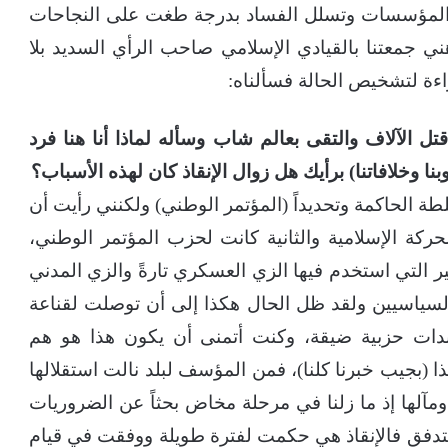
 والمؤسسات وتسلل الفساد بدرجة طغت على النجاحات
 جمعتنا بالقيادي الإسلامي صاحب الرأي السديد بلا
اءة لتشخيص الحالة فسألناه:
ل الآلاف والتقى بعالم شاب وسأله لماذا أنا هنا فرد
نا وخلافاتنا) برأيك هل زوال الإنقاذ كان لهذه الأسباب؟
ة الحاكمة وتحديداً (المؤتمر الوطني) ولكنني رأيت أن
حركة الإسلامية والثانية كانت لحزب المؤتمر الوطني،
 التي استخدم فيها الزي العسكري تارةً والزي المدني
مع السياسيين ولقد ظل الحال هكذا إلى أن توصلت لقناعة
ندات حزبية ضيقة، وكنت أتمنى أن يكون هذا هو هم
ذا (بجيب خبرنا كلنا)، فمن المؤسف لبلد نالت استقلالها
ومآلها إذ ما زلنا في مرحلة مخاض بحثاً عن الضروريات
لمتدفق فالإنقاذ هي حكمت لفترة طويلة ووفقت في قيام