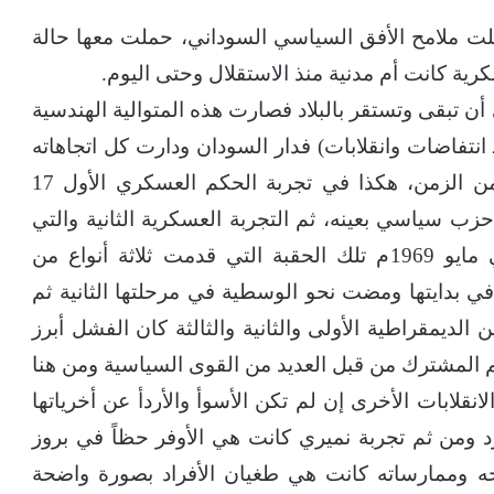
كلت ملامح الأفق السياسي السوداني، حملت معها حالة
ة كانت أم مدنية منذ الاستقلال وحتى اليوم.
أن تبقى وتستقر بالبلاد فصارت هذه المتوالية الهندسية
 انتفاضات وانقلابات) فدار السودان ودارت كل اتجاهاته
السياسية في هذا الفلك وهذا المضمار ردحاً من الزمن، هكذا في تجربة الحكم العسكري الأول 17
بت إلى حزب سياسي بعينه، ثم التجربة العسكرية الثانية والتي
جاءت بملامح أيدولوجية (الحزب الشيوعي في مايو 1969م تلك الحقبة التي قدمت ثلاثة أنواع من
ي بدايتها ومضت نحو الوسطية في مرحلتها الثانية ثم
 الديمقراطية الأولى والثانية والثالثة كان الفشل أبرز
م المشترك من قبل العديد من القوى السياسية ومن هنا
انقلابات الأخرى إن لم تكن الأسوأ والأردأ عن أخرياتها
د ومن ثم تجربة نميري كانت هي الأوفر حظاً في بروز
لمحه وممارساته كانت هي طغيان الأفراد بصورة واضحة