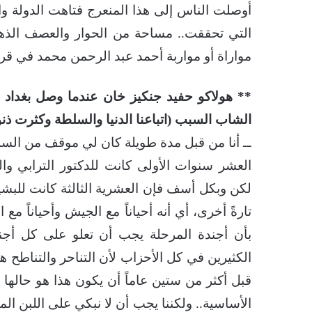
أوصلت الناس إلى هذا المنعرج فتاهت الدولة
التي تحققت.. مساحة من الحوار والعصف الذهني
مواراة أو مواربة أحمد عبد الرحمن محمد في قر
** هولاكو حفيد جنكيز خان عندما وصل بغداد قت
الشاب السبب (اتباعنا الدنيا والسلطة وكثرت ذنوب
ــ أنا من قبل مدة طويلة كان لي موقف من السلط
العشر سنوات الأولى كانت للدكتور الترابي وال
لكن وبكل أسف فإن العشرية الثالثة كانت للبشير
تارةً أخرى، أي أنه أحياناً مع الجيش وأحياناً 
بأن أجندة المرحلة يجب أن تعلو على كل أج
الكثيرين في كل الأحزاب لأن التناحر والتناطح ه
قبل أكثر من ستين عاماً أن يكون هذا هو حالها 
الأساسية.. ولكننا يجب أن لا نبكي على اللبن ا