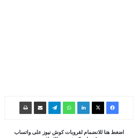
فيسبوك
‫X
لينكدإن
واتساب
تيلقرام
مشاركة عبر البريد
طباعة
اضغط هنا للانضمام لقروبات كوش نيوز على واتساب