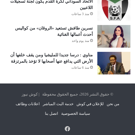
الاتحاد السوداني لكرة القدم يكون لجنة تسجيلات
اللاعبين
منذ 3 ساعات
نسرين طافش تستعيد «الروقان» من كواليس
أحدث أعمالها الغنائية
منذ يوم واحد
مناوي : درسا جديدا للمليشيا ومن يقف خلفها أن
الأرض التي يدافع عنها أصحابها لا تؤخذ بالمرتزقة
منذ 6 ساعات
© حقوق النشر 2026، جميع الحقوق محفوظة | كوش نيوز
من نحن
للإعلان في كوش
خدمة البث المباشر
اعلانات وظائف
سياسة الخصوصية
اتصل بنا
فيسبوك