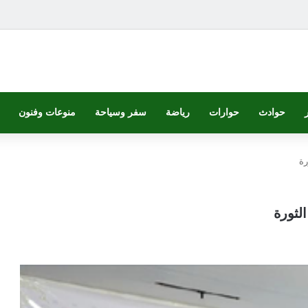
حوادث
حوارات
رياضة
سفر وسياحة
منوعات وفنون
رة
لثورة