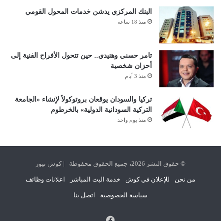
البنك المركزي يدشن خدمات المحول القومي
منذ 18 ساعة
تامر حسني وهنيدي.. حين تتحول الأفراح الفنية إلى
أحزان شخصية
منذ 3 أيام
تركيا والسودان يوقعان بروتوكولاً لإنشاء «الجامعة
التركية السودانية الدولية» بالخرطوم
منذ يوم واحد
© حقوق النشر 2026، جميع الحقوق محفوظة | كوش نيوز
من نحن
للإعلان في كوش
خدمة البث المباشر
اعلانات وظائف
سياسة الخصوصية
اتصل بنا
فيسبوك