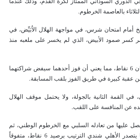
ة في الدوري السوداني الممتاز لكرة القدم، وذلك عندما
ثلاثاء بالعاصمة الخرطوم.
أمام امتحان شرس، في مواجهة الهلال الاُبَيِّض، في
حمر كسر صمود الأبيض، الذي لم يخسر على ملعبه منذ
وبحسب متابعات محرر كوش نيوز يملك الفريقان 6 نقاط، مما يعني أن فوز أحدهما سيفض شراكتهما
ن عقبة كبيرة في طريق الفوز بلقب المسابقة.
في القمة الثانية بالجولة، ولا يحتمل موقف الهلال
عده عن المنافسة على اللقب.
لترتيب الثالث برصيد 4 نقاط، تحصل عليها من تعادله السلبي مع الخرطوم الوطني، ثم
فوزه على المريخ الفاشر برباعية نظيفة، بينما يتصدر الأهلي شندي الترتيب برصيد 6 نقاط، متفوقاً