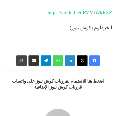
https://youtu.be/tIRVMrWkRZE
الخرطوم (كوش نيوز)
فيسبوك
‫X
لينكدإن
واتساب
تيلقرام
مشاركة عبر البريد
طباعة
اضغط هنا للانضمام لقروبات كوش نيوز على واتساب
قروبات كوش نيوز الإضافية