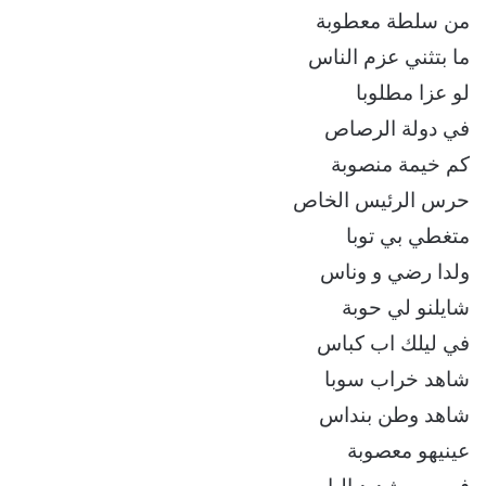
من سلطة معطوبة
ما بتثني عزم الناس
لو عزا مطلوبا
في دولة الرصاص
كم خيمة منصوبة
حرس الرئيس الخاص
متغطي بي توبا
ولدا رضي و وناس
شايلنو لي حوبة
في ليلك اب كباس
شاهد خراب سوبا
شاهد وطن بنداس
عينيهو معصوبة