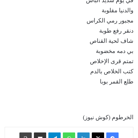
في يوم شديد الباس
والدنيا مقلوبة
مجبور رمي الكراس
دنقر رفع طوبة
شاف لحية القناص
بي دمه مخضوبة
تمتم قرى الإخلاص
كتب الخلاص بالدم
طلع القمر بوبا
الخرطوم (كوش نيوز)
فيسبوك
‫X
لينكدإن
واتساب
تيلقرام
مشاركة عبر البريد
طباعة