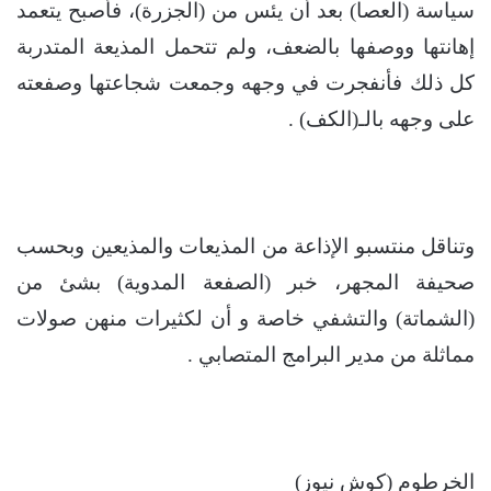
سياسة (العصا) بعد أن يئس من (الجزرة)، فأصبح يتعمد
إهانتها ووصفها بالضعف، ولم تتحمل المذيعة المتدربة
كل ذلك فأنفجرت في وجهه وجمعت شجاعتها وصفعته
على وجهه بالـ(الكف) .
وتناقل منتسبو الإذاعة من المذيعات والمذيعين وبحسب
صحيفة المجهر، خبر (الصفعة المدوية) بشئ من
(الشماتة) والتشفي خاصة و أن لكثيرات منهن صولات
مماثلة من مدير البرامج المتصابي .
الخرطوم (كوش نيوز)