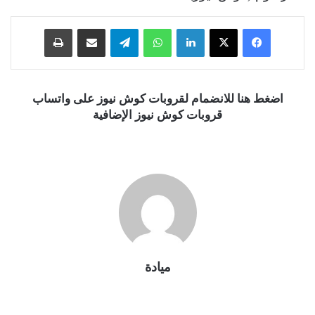
فيسبوك
‫X
لينكدإن
واتساب
تيلقرام
مشاركة عبر البريد
طباعة
اضغط هنا للانضمام لقروبات كوش نيوز على واتساب
قروبات كوش نيوز الإضافية
ميادة