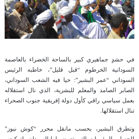
في حشدٍ جماهيري كبير بالساحة الخضراء بالعاصمة
السودانية الخرطوم “قبل قليل”، خاطبه الرئيس
السوداني “عمر البشير”: حيا فيه الشعب السوداني،
الصابر الصامد والمعلم للبشرية، الذي نال استقلاله
بعمل سياسي راقي كأول دولة إفريقية جنوب الصحراء
تنال استقلالها.
وتطرق البشير، بحسب مانقل محرر “كوش نيوز”
للحصار والمؤمرات التي تعرض لها السودان، لتركيعه،