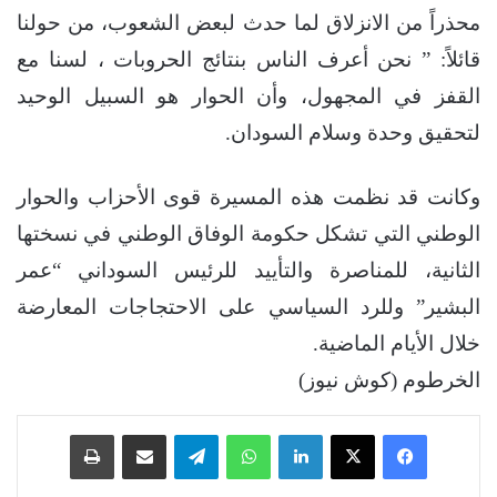
محذراً من الانزلاق لما حدث لبعض الشعوب، من حولنا
قائلاً: ” نحن أعرف الناس بنتائج الحروبات ، لسنا مع
القفز في المجهول، وأن الحوار هو السبيل الوحيد
لتحقيق وحدة وسلام السودان.
وكانت قد نظمت هذه المسيرة قوى الأحزاب والحوار
الوطني التي تشكل حكومة الوفاق الوطني في نسختها
الثانية، للمناصرة والتأييد للرئيس السوداني “عمر
البشير” وللرد السياسي على الاحتجاجات المعارضة
خلال الأيام الماضية.
الخرطوم (كوش نيوز)
فيسبوك
‫X
لينكدإن
واتساب
تيلقرام
مشاركة عبر البريد
طباعة