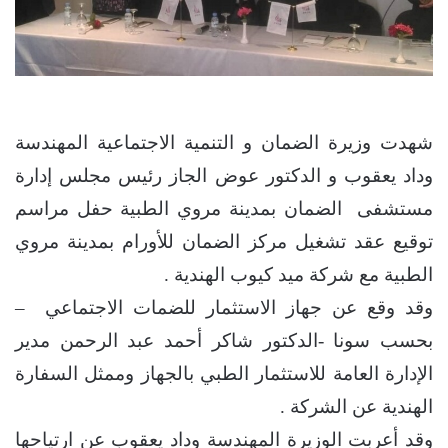
شهدت وزیرة الضمان و التنمیة الاجتماعية المهندسة
وداد یعقوب و الدکتور عوض الجاز رئیس مجلس إدارة
مستشفى الضمان بمدینة مروي الطبیة حفل مراسم
توقیع عقد تشغیل مرکز الضمان للأورام بمدینة مروي
الطبیة مع شرکة مید کیوب الهندیة .
وقد وقع عن جهاز الاستثمار للضمات الاجتماعي –
بحسب سونا -الدکتور شاکر أحمد عبد الرحمن مدیر
الإدارة العامة للاستثمار الطبي بالجهاز وممثل السفارة
الهندیة عن الشرکة .
وقد أعربت الوزیرة المهندسة وداد یعقوب عن ارتیاحها