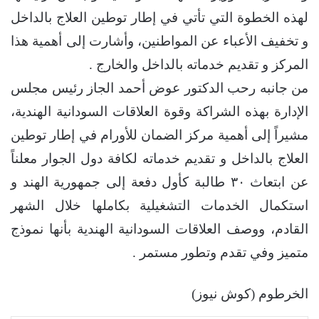
لهذه الخطوة التي تأتي في إطار توطین العلاج بالداخل
و تخفیف الأعباء عن المواطنین، وأشارت إلی أهمیة هذا
المرکز و تقدیم خدماته بالداخل والخارج .
من جانبه رحب الدکتور عوض أحمد الجاز رئيس مجلس
الإدارة بهذه الشراکة وقوة العلاقات السودانیة الهندیة،
مشیراً إلی أهمیة مرکز الضمان للأورام في إطار توطین
العلاج بالداخل و تقدیم خدماته لکافة دول الجوار معلناً
عن ابتعاث ٣٠ طالبة کأول دفعة إلی جمهوریة الهند و
استکمال الخدمات التشغیلیة بکاملها خلال الشهر
القادم، ووصف العلاقات السودانیة الهندیة بأنها نموذج
متمیز وفي تقدم وتطور مستمر .
الخرطوم (كوش نيوز)