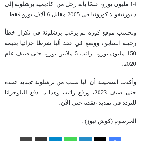
14 مليون يورو، علمًا بأنه رحل من أكاديمية برشلونة إلى
ديبورتيفو لا كورونيا في 2005 مقابل 6 آلاف يورو فقط.
وبحسب موقع كوره لم يرغب برشلونة في تكرار خطأ
رحيله السابق، ووضع في عقد ألبا شرطا جزائيا بقيمة
150 مليون يورو، براتب 5 ملايين يورو، حتى صيف عام
2020.
وأكدت الصحيفة أن ألبا طلب من برشلونة تجديد عقده
حتى صيف 2023، ورفع راتبه، وهذا ما دفع البلوجرانا
للتردد في تمديد عقده حتى الآن.
الخرطوم (كوش نيوز) .
فيسبوك
‫X
لينكدإن
واتساب
تيلقرام
مشاركة عبر البريد
طباعة