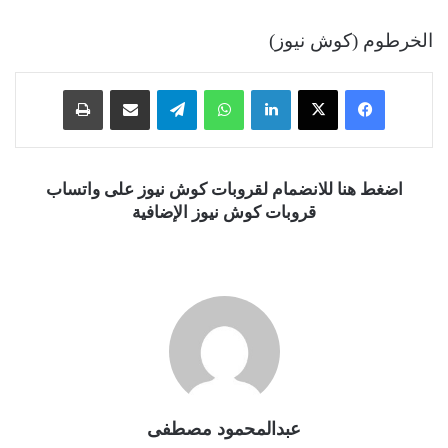
الخرطوم (كوش نيوز)
فيسبوك
‫X
لينكدإن
واتساب
تيلقرام
مشاركة عبر البريد
طباعة
اضغط هنا للانضمام لقروبات كوش نيوز على واتساب
قروبات كوش نيوز الإضافية
عبدالمحمود مصطفى