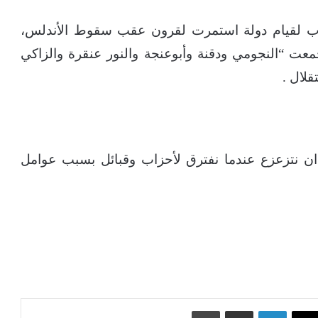
لاب لقيام دولة استمرت لقرون عقب سقوط الأندلس،
جمعت “النجومي ودقنة وأبوعنجة والنور عنقرة والزاكي
قلال .
 نتزعزع عندما نفترق لأحزاب وقبائل بسبب عوامل
‫X
لينكدإن
مشاركة عبر البريد
طباعة