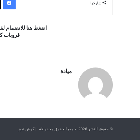
شاركها
اضغط هنا للانضمام ل
قروبات كو
ميادة
© حقوق النشر 2026، جميع الحقوق محفوظة | كوش نيوز