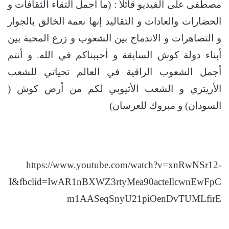
مصطفى على الفيديو قائلاً : (ما أجمل التقاء الثقافات و
الحضارات والعادات و التقاليد إنها نعمة الخالق بالجوار
و التصاهرات و الاندماج بين الشعوب و زرع المحبة بين
أبناء دولة كوش السابقة و أحببناكم في الله. و أنتم
أجمل الشعوب الراقية في العالم تحياتي للشعب
الأريتري و الشعب الأثيوبي لكم من أرض كوش (
السودان) و مبروك للعرسان)
https://www.youtube.com/watch?v=xnRwNSr12-
I&fbclid=IwAR1nBXWZ3rtyMea90acteIlcwnEwFpC
m1AASeqSnyU21piOenDvTUMLfirE