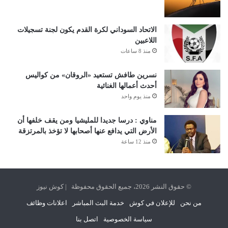
الاتحاد السوداني لكرة القدم يكون لجنة تسجيلات
اللاعبين
منذ 8 ساعات
نسرين طافش تستعيد «الروقان» من كواليس
أحدث أعمالها الغنائية
منذ يوم واحد
مناوي : درسا جديدا للمليشيا ومن يقف خلفها أن
الأرض التي يدافع عنها أصحابها لا تؤخذ بالمرتزقة
منذ 12 ساعة
© حقوق النشر 2026، جميع الحقوق محفوظة | كوش نيوز
من نحن
للإعلان في كوش
خدمة البث المباشر
اعلانات وظائف
سياسة الخصوصية
اتصل بنا