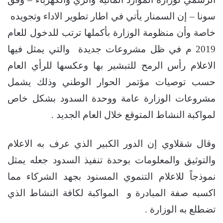
سونا – ﺇﻥ ﺍﻟﺴﻤﻨﺎﺭ ﻳﺄﺗﻲ ﻓﻲ ﺍﻃﺎﺭ ﺗﻄﻮﻳﺮ ﺍﻻﺩﺍﺀ وتجويده
ﺧﺎﺻﺔ ﻭﺃﻥ ﻣﻨﻈﻮﻣﺔ ﺍﻟﻮﺯﺍﺭﺓ ﺑﺄﻛﻤﻠﻬﺎ ﺗﺮﺗﺐ ﻟﻠﺪﺧﻮﻝ ﻟﻠﻌﺎﻡ
2019 ﻡ في ظل مشروعات جديدة ﻭﺍﻟﺘﻲ ﻳﻤﺜﻞ ﻓﻴﻬﺎ
ﺍﻻﻋﻼﻡ ﺭﺃﺱ ﺍﻟﺮﻣﺢ للتبشير بها وعكسها للرأي العام
حسب توصيات مؤتمر الحوار الوطني وذلك يشمل
ﻣﺸﺮﻭﻋﺎﺕ ﺍﻟﻮﺯﺍﺭﺓ ﻋﺎﻣﺔ ﻭﻭﺣﺪﺓ ﺍﻟﺴﺪﻭﺩ ﺑﺸﻜﻞ ﺧﺎﺹ
ﻟﻤﻮﺍﻛﺒﺔ ﺍﻟﻨﺸﺎﻁ ﺍﻟﻤﺘﻮﻗﻊ خلال العام الجديد .
ﻭﻗﺎﻝ ﺷﻘﻼﻭﻱ ﺇﻥ ﺍﻟﺪﻭﺭ ﺍﻟﻜﺒﻴﺮ ﺍﻟﺬﻱ ﻋﺮﻑ ﺑﻪ ﺍﻻﻋﻼﻡ
ﻭﺍﻟﺘﻮﺛﻴﻖ ﻭﺍﻟﻤﻌﻠﻮﻣﺎﺕ ﺑﻮﺣﺪﺓ ﺗﻨﻔﻴﺬ ﺍﻟﺴﺪﻭﺩ ﺟﻌﻠﻪ يمثل
نموذجاً للاعلام التنموي المسنود بجهد الشركاء مما
اكسبه صفة المبادرة و ﺍﻟﻤﻮﺍﻛﺒﺔ ﻟﻜﺎﻓﺔ ﺍلنشاط الذي
تضطلع به ﺍﻟﻮﺯﺍﺭﺓ .