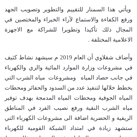
ﻭﻳﺄﺗﻲ ﻫﺬﺍ ﺍﻟﺴﻤﻨﺎﺭ ﻟﻠﺘﻘﻴﻴﻢ والتطوير ﻭﺗﺼﻮﻳﺐ ﺍﻟﺠﻬﺪ
ﻭﺭﻓﻊ ﺍﻟﻜﻔﺎﺀﺓ ﻭﺍﻻﺳﺘﻤﺎﻉ لآراء الخبراء والمختصين في
المجال ذلك ﺗﺄﻛﻴﺪا ﻭﺗﻄﻮﻳﺮا للشرﺍﻛﺔ ﻣﻊ ﺍﻻﺟﻬﺰﺓ
ﺍﻻﻋﻼﻣﻴﺔ ﺍﻟﻤﺨﺘﻠﻔﺔ .
ﻭﺃﺿﺎﻑ ﺷﻘﻼﻭﻱ ﺃﻥ ﺍﻟﻌﺎﻡ 2019 ﻡ ﺳﻴﺸﻬﺪ ﻧﺸﺎﻁ ﻛﺜﻴﻒ
ﻓﻲ ﻣﺸﺮﻭﻋﺎﺕ ﻭﺯﺍﺭﺓ ﺍﻟﻤﻮﺍﺭﺩ ﺍﻟﻤﺎﺋﻴﺔ ﻭﺍﻟﺮﻱ ﻭﺍﻟﻜﻬﺮﺑﺎﺀ
ﻓﻲ جانب حصاد المياه ‏ ﻭﻣﺸﺮﻭﻋﺎﺕ ﻣﻴﺎﻩ ﺍﻟﺸﺮﺏ التي
يخطط خلالها لتنفيذ ﻋﺪﺩ ﻣﻦ ﺍﻟﺴﺪﻭﺩ ﻭﺍﻟﺤﻔﺎﺋﺮ ﻭﻣﺤﻄﺎﺕ
ﺍﻟﻤﻴﺎﻩ ﺍﻟﺠﻮﻓﻴﺔ ﻭﻣﺤﻄﺎﺕ ﺍﻟﻤﻴﺎﻩ ﺍﻟﻤﺪﻣﺠﺔ ﺑﻬﺪﻑ ﺗﻮﻓﻴﺮ
ﻣﻴﺎﻩ ﺍﻟﺸﺮﺏ ﺍﻟﻨﻘﻴﺔ ﻭﺭﻓﻊ ﻧﺼﻴﺐ الفرد ﻓﻲ ﺍﻟﻤﻨﺎﻃﻖ
ﺍﻟﺮﻳﻔﻴﺔ و ﺍﻟﺤﻀﺮﻳﺔ ﺍﺿﺎﻓﺔ ﺍﻟﻰ ﻣﺸﺮﻭﻋﺎﺕ ﺍﻟﻜﻬﺮﺑﺎﺀ ﺍﻟﺘﻲ
ﺳﺘﺸﻬﺪ ﺯﻳﺎﺩﺓ في ﺍﻣﺘﺪﺍﺩ ﺍﻟﺸﺒﻜﺔ ﺍﻟﻘﻮﻣﻴﺔ ﻟﻠﻜﻬﺮﺑﺎﺀ