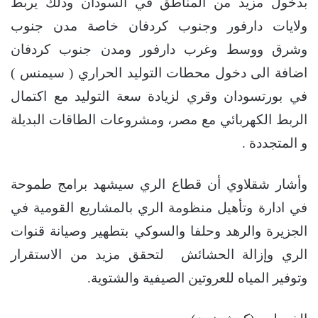
ﺑﺪﺧﻮﻝ ﻣﺰﻳﺪ ﻣﻦ ﺍﻟﻤﻨﺎﻃﻖ ﻓﻲ ﺍﻟﺴﻮﺩﺍﻥ وذلك ﻳﺮﺑﻂ
ﻭﻻﻳﺎﺕ ﺩﺍﺭﻓﻮﺭ ﻭﺟﻨﻮﺏ ﻛﺮﺩﻓﺎﻥ ﺧﺎﺻﺔ ﻣﺪﻥ ﺟﻨﻮﺏ
ﻭﺷﺮﻕ ﻭﻭﺳﻂ ﻭﻏﺮﺏ ﺩﺍﺭﻓﻮﺭ ﻭﻣﺪﻥ ﺟﻨﻮﺏ ﻛﺮﺩﻓﺎﻥ
ﺍﺿﺎﻓﺔ ﺍﻟﻰ ﺩﺧﻮﻝ ﻣﺤﻄﺎﺕ ﺍﻟﺘﻮﻟﻴﺪ ﺍﻟﺤﺮﺍﺭﻱ ‏( ﺳﻴﻤﻨﺲ ‏)
ﻓﻲ ﺑﻮﺭﺗﺴﻮﺩﺍﻥ ﻭﻗﺮﻱ ﻟﺰﻳﺎﺩﺓ ﺳﻌﺔ ﺍﻟﺘﻮﻟﻴﺪ ﻣﻊ ﺍﻛﺘﻤﺎﻝ
ﺍﻟﺮﺑﻂ ﺍﻟﻜﻬﺮﺑﺎﺋﻲ ﻣﻊ ﻣﺼﺮ، ومشروعات الطاقات البديلة
و المتجددة .
ﻭﺃﺷﺎﺭ ﺷﻘﻼﻭﻱ ﺃﻥ ﻗﻄﺎﻉ ﺍﻟﺮﻱ ﺳﻴﺸﻬﺪ ﺑﺮﺍﻣﺞ ﻃﻤﻮﺣﺔ
ﻓﻲ ﺍﺩﺍﺭﺓ ﻭﺗﺄﻫﻴﻞ ﻣﻨﻈﻮﻣﺔ ﺍﻟﺮﻱ ﺑﺎﻟﻤﺸﺎﺭﻳﻊ ﺍﻟﻘﻮﻣﻴﺔ ﻓﻲ
ﺍﻟﺠﺰﻳﺮﺓ ﻭﺍﻟﺮﻫﺪ ﻭﺣﻠﻔﺎ ﻭﺍﻟﺴﻮﻛﻲ بتطهير وصيانة قنوات
الري وإزالة الحشائش ﻟﺘﺤﻘﻖ ﻣﺰﻳﺪ ﻣﻦ ﺍﻻﺳﺘﻘﺮﺍﺭ
ﻭﺗﻮﻓﻴﺮ ﺍﻟﻤﻴﺎﻩ ﻟﻠﻌﺮﻭﺗﻴﻦ ﺍﻟﺼﻴﻔﻴﺔ ﻭﺍﻟﺸﺘﻮﻳﺔ.