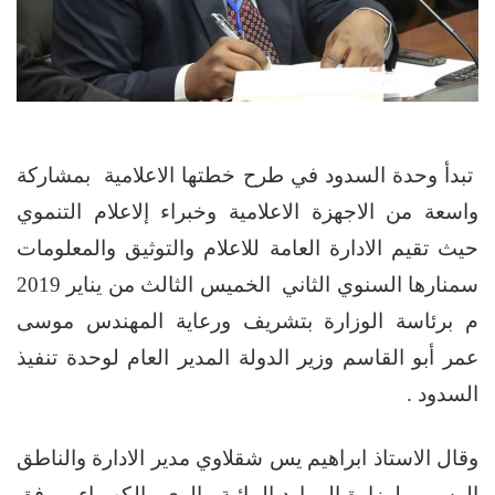
تبدأ وحدة السدود في طرح خطتها الاعلامية بمشاركة
واسعة من الاجهزة الاعلامية وخبراء إلاعلام التنموي
حيث ﺗﻘﻴﻢ ﺍﻻﺩﺍﺭﺓ ﺍﻟﻌﺎﻣﺔ ﻟﻼﻋﻼﻡ ﻭﺍﻟﺘﻮﺛﻴﻖ ﻭﺍﻟﻤﻌﻠﻮﻣﺎﺕ
ﺳﻤﻨﺎﺭﻫﺎ ﺍﻟﺴﻨﻮﻱ ﺍﻟﺜﺎﻧﻲ ﺍﻟﺨﻤﻴﺲ ﺍﻟﺜﺎﻟﺚ ﻣﻦ ﻳﻨﺎﻳﺮ 2019
ﻡ برئاسة الوزارة ﺑﺘﺸﺮﻳﻒ ﻭﺭﻋﺎﻳﺔ ﺍﻟﻤﻬﻨﺪﺱ ﻣﻮﺳﻰ
ﻋﻤﺮ ﺃﺑﻮ ﺍﻟﻘﺎﺳﻢ وزير الدولة ﺍﻟﻤﺪﻳﺮ ﺍﻟﻌﺎﻡ ﻟﻮﺣﺪﺓ ﺗﻨﻔﻴﺬ
ﺍﻟﺴﺪﻭﺩ .
ﻭﻗﺎﻝ ﺍﻻﺳﺘﺎﺫ ﺍﺑﺮﺍﻫﻴﻢ ﻳﺲ ﺷﻘﻼﻭﻱ ﻣﺪﻳﺮ ﺍﻻﺩﺍﺭﺓ ﻭﺍﻟﻨﺎﻃﻖ
ﺍﻟﺮﺳﻤﻲ ﻟﻮﺯﺍﺭﺓ ﺍﻟﻤﻮﺍﺭﺩ ﺍﻟﻤﺎﺋﻴﺔ ﻭﺍﻟﺮﻱ ﻭﺍﻟﻜﻬﺮﺑﺎﺀ – وفق