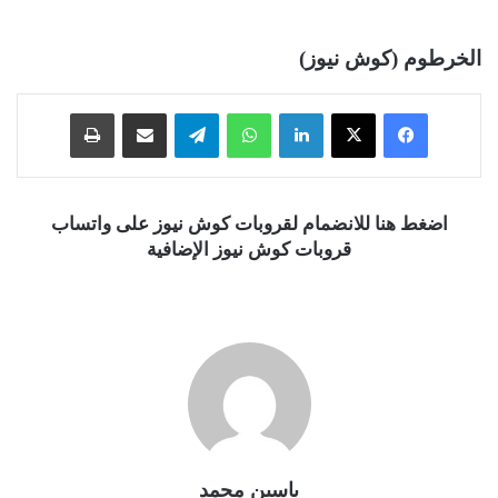
الخرطوم (كوش نيوز)
فيسبوك
‫X
لينكدإن
واتساب
تيلقرام
مشاركة عبر البريد
طباعة
اضغط هنا للانضمام لقروبات كوش نيوز على واتساب
قروبات كوش نيوز الإضافية
ياسين محمد