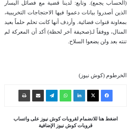
(الحساب يجمع). وتابع: لدينا قضية مع فصائل اليسار
الذين أصدروا بيانات دعموا فيها الاحتجاجات التخريبية،
بمعاونة قنوات فضائية. وأردف أنها كانت تحلم حلماً بعيد
المنال، ووفقاً لـ(صحيفة آخر لحظة) أكد أن المعركة لم
تنته بعد ولن يضعوا السلاح.
الخرطوم (كوش نيوز)
فيسبوك
‫X
لينكدإن
واتساب
تيلقرام
مشاركة عبر البريد
طباعة
اضغط هنا للانضمام لقروبات كوش نيوز على واتساب
قروبات كوش نيوز الإضافية