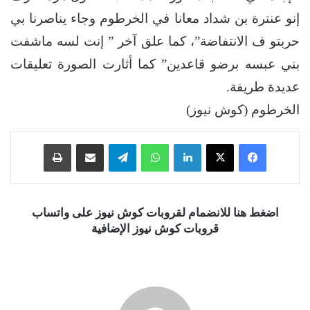
إنو عنترة بن شداد معانا في الخرطوم وجاء يناصرنا بي
حربتو ف الانتفاضة”، كما علق آخر ” إنت لسه ماشفت
بني عبسه برضو قاعدين” كما أثارت الصورة تعليقات
عديدة طريفة.
الخرطوم (كوش نيوز)
فيسبوك
‫X
لينكدإن
واتساب
تيلقرام
مشاركة عبر البريد
طباعة
اضغط هنا للانضمام لقروبات كوش نيوز على واتساب
قروبات كوش نيوز الإضافية