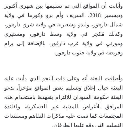
وأبانت أن المواقع التي تم تسليمها بين شهري أكتوبر
وديسمبر 2018، السريف وأم برو وكورما في ولاية
شمال دارفور، ولبدو وشعيرية في ولاية شرق دارفور،
وكذلك مُكجر في ولاية وسط دارفور، ومستيري
ومورني في ولاية غرب دارفور، بالإضافة إلى برام
وقريضة في ولاية جنوب دارفور.
وأضافت البعثة أنه وعلى ذات النحو الذي دأبت عليه
البعثة حيال إغلاق وتسليم بعض المواقع مؤخراً، تدعو
البعثة حكومة السودان للالتزام بتعهدها باستخدام هذه
المرافق للأغراض المدنية غير العسكرية، ولفائدة
المجتمعات كما نصت عليه مذكرات التفاهم ومستندات
التسليم التي وقع عليها الطرفان.