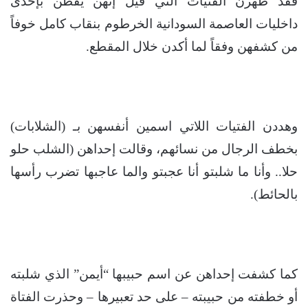
فقد ظهرن الفتيات التي قيل إنهن يقطن بإحدى
داخليات العاصمة السودانية الخرطوم بنقاب كامل خوفاً
من كشفهن وفقاً لما أكدن خلال المقطع.
وهددن الفتيات اللاتي اسمين أنفسهن بـ (الشلابات)
بخطف الرجال من نسائهم، وقالت إحداهن (الشلب حلو
حلا.. وأنا ما شلبتو أنا عجبتو والما عاجبها تضرب رأسها
بالحائط).
كما كشفت إحداهن عن اسم حبيبها “أيمن” الذي شلبته
أو خطفته من حبيبته – على حد تعبيرها – وحذرت الفتاة