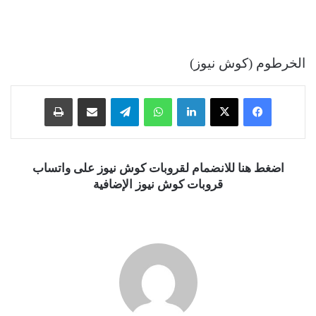
الخرطوم (كوش نيوز)
فيسبوك
‫X
لينكدإن
واتساب
تيلقرام
مشاركة عبر البريد
طباعة
اضغط هنا للانضمام لقروبات كوش نيوز على واتساب
قروبات كوش نيوز الإضافية