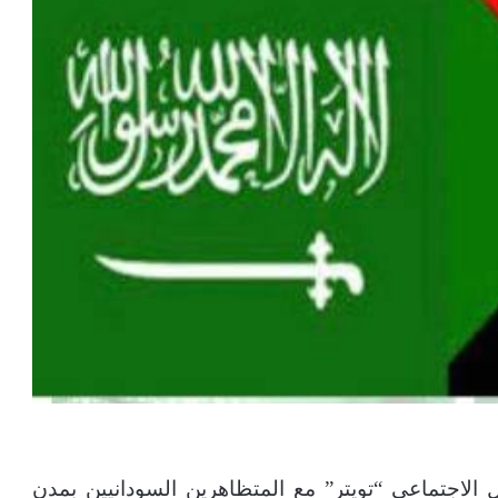
الاجتماعي “تويتر” مع المتظاهرين السودانيين بمدن