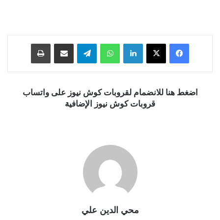
فيسبوك
‫X
لينكدإن
واتساب
تيلقرام
مشاركة عبر البريد
طباعة
اضغط هنا للانضمام لقروبات كوش نيوز على واتساب
قروبات كوش نيوز الإضافية
محي الدين علي