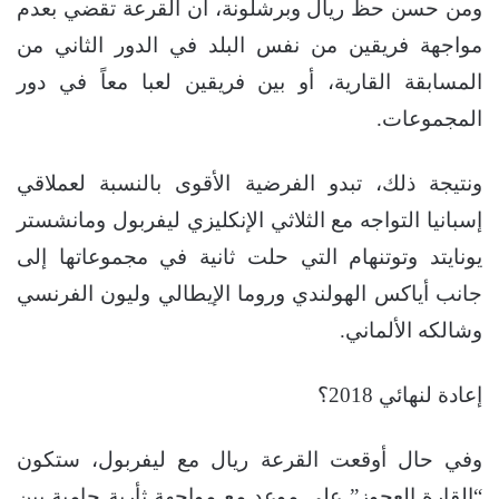
ومن حسن حظ ريال وبرشلونة، أن القرعة تقضي بعدم
مواجهة فريقين من نفس البلد في الدور الثاني من
المسابقة القارية، أو بين فريقين لعبا معاً في دور
المجموعات.
ونتيجة ذلك، تبدو الفرضية الأقوى بالنسبة لعملاقي
إسبانيا التواجه مع الثلاثي الإنكليزي ليفربول ومانشستر
يونايتد وتوتنهام التي حلت ثانية في مجموعاتها إلى
جانب أياكس الهولندي وروما الإيطالي وليون الفرنسي
وشالكه الألماني.
إعادة لنهائي 2018؟
وفي حال أوقعت القرعة ريال مع ليفربول، ستكون
“القارة العجوز” على موعد مع مواجهة ثأرية حامية بين