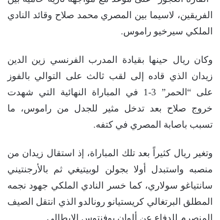
الفريقين، لاسيما بين المصري محمد صلاح وقائد النادي
الملكي سيرخيو راموس.
وكان ريال حينها بقيادة المدرب الفرنسي زين الدين
زيدان الذي قاده إلى لقب ثالث على التوالي بالفوز
على “الحمر” 3-1 في المباراة النهائية التي شهدت
خروج صلاح بعد تدخل مثير للجدل من راموس، ما
تسبب باصابة المصري في كتفه.
وتغير ريال كثيراً بعد تلك المباراة، إذ استقال زيدان من
منصبه واستبدل أولا بجولن لوبيتيغي ثم بالأرجنتيني
سانتياغو سولاري، كما خسر النادي الملكي جهود نجمه
المطلق البرتغالي كريستيانو رونالدو الذي انتقل الصيف
المنصرم للدفاع عن ألوان يوفنتوس الإيطالي.