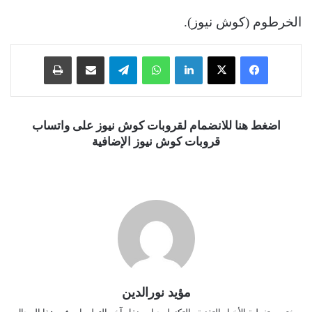
الخرطوم (كوش نيوز).
فيسبوك
‫X
لينكدإن
واتساب
تيلقرام
مشاركة عبر البريد
طباعة
اضغط هنا للانضمام لقروبات كوش نيوز على واتساب
قروبات كوش نيوز الإضافية
مؤيد نورالدين