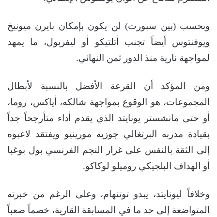
وبحسب (بين سبورت) لن يكون بإمكان بايرن ميونيخ
ويوفنتوس أيضاً تجنب أتلتيكو أو ليفربول، ما يمهد
لمواجهة نارية منذ الدور ثمن النهائي.
ومن المؤكد أن القرعة الأفضل بالنسبة لأبطال
المجموعات، هو الوقوع بمواجهة شالكه، أياكس، روما،
أو حتى مانشستر يونايتد الذي يقدم أداء متأرجحاً جداً
بقيادة مدربه البرتغالي جوزيه مورينيو ويفتقد لاعبوه
إلى الثقة بالنفس على غرار النجم الفرنسي بول بوغبا
أو الهداف البلجيكي روميلو لوكاكو.
وخلافاً ليونايتد، يبدو توتنهام، وعلى الرغم من خبرته
المتواضعة إلى حد ما في المسابقة القارية، خصماً صعباً