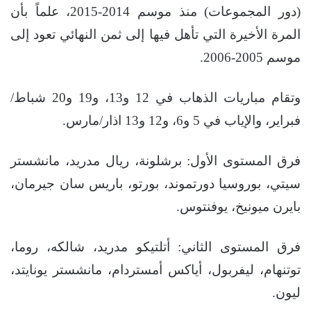
(دور المجموعات) منذ موسم 2014-2015، علماً بأن
المرة الأخيرة التي تأهل فيها إلى ثمن النهائي تعود إلى
موسم 2005-2006.
وتقام مباريات الذهاب في 12 و13، و19 و20 شباط/
فبراير، والإياب في 5 و6، و12 و13 اذار/مارس.
فرق المستوى الأول: برشلونة، ريال مدريد، مانشستر
سيتي، بوروسيا دورتموند، بورتو، باريس سان جيرمان،
بايرن ميونيخ، يوفنتوس.
فرق المستوى الثاني: أتلتيكو مدريد، شالكه، روما،
توتنهام، ليفربول، أياكس أمستردام، مانشستر يونايتد،
ليون.