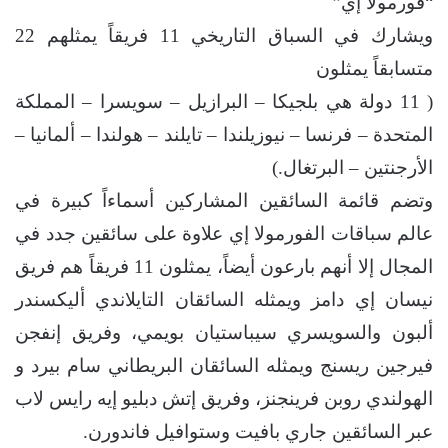
“فورمولا إي”
ويشارك في السباق التاريخي 11 فريقاً يمثلهم 22
متسابقاً يمثلون
( 11 دولة هي بلجيكا – البرازيل – سويسرا – المملكة
المتحدة – فرنسا – نيوزيلندا – تايلند – هولندا – ألمانيا –
الأرجنتين – البرتغال.)
وتضم قائمة السائقين المشاركين أسماءاً كبيرة في
عالم سباقات الفورمولا إي علاوة على سائقين جدد في
المجال إلا أنهم بارعون أيضاً، يمثلون 11 فريقاً هم فريق
نيسان إي دامز ويمثله السائقان التايلاندي أليكسندر
ألبون والسويسري سيباستيان بويمي، وفريق إنفجن
فيرجين ريسنج ويمثله السائقان البريطاني سام بيرد و
الهولندي روبن فرينجنز، وفريق إتش دبليو إيه رايس لاب
عبر السائقين جاري بافيت وستوافيل فاندورن.