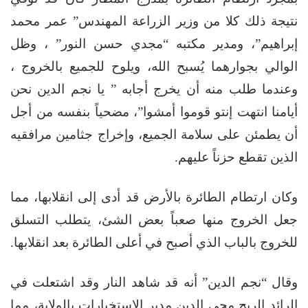
نتيجة ذلك كلا من وزير الزراعة المهندس” عمر محمد
إبراهيم”، ومدير مكتبه “مجدي حسن النور” ، وظل
الوالي بجوارهما يُسبح الله، ويلوح للجميع بالخروج ،
وعندما طلب منه أن يخرج أجابه ” يا نجم الدين نحن
أيامنا انتهت إنتو قوموا أمشوا”، مضحياً بنفسه من أجل
أن يطمئن على سلامة الجميع، وإخراج جثامين مرافقيه
الذين تقطع حزناً عليهم.
وكان ارتطام الطائرة بالأرض قد أدى إلى انقلابها، مما
جعل الخروج منها صعباً بعض الشئ، يتطلب التسلق
للخروج بالباب الذي أصبح في أعلى الطائرة بعد انقلابها.
وقال “نجم الدين” أنه قد شاهد النار وقد اشتعلت في
الرائد الريح محي الدين مدير الاستخبارات بالولاية، مما