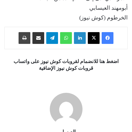
أبومهند العيسابي
الخرطوم (كوش نيوز)
فيسبوك
‫X
لينكدإن
واتساب
تيلقرام
مشاركة عبر البريد
طباعة
اضغط هنا للانضمام لقروبات كوش نيوز على واتساب
قروبات كوش نيوز الإضافية
العيسابي