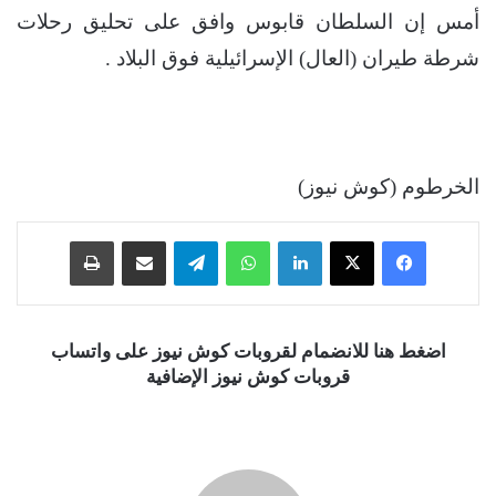
أمس إن السلطان قابوس وافق على تحليق رحلات
شرطة طيران (العال) الإسرائيلية فوق البلاد .
الخرطوم (كوش نيوز)
فيسبوك
‫X
لينكدإن
واتساب
تيلقرام
مشاركة عبر البريد
طباعة
اضغط هنا للانضمام لقروبات كوش نيوز على واتساب
قروبات كوش نيوز الإضافية