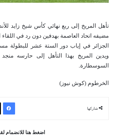
تأهل المريخ إلى ربع نهائي كأس شيخ زايد للأند
الجزائر في إياب دور الستة عشر للبطولة مست
ويدين المريخ بهذا التأهل إلى حارسه منج
السوسطارة.
الخرطوم (كوش نيوز)
فيسبوك
شاركها
اضغط هنا للانضمام ل