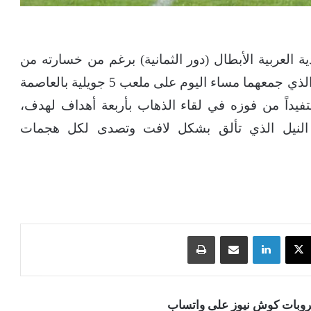
ية العربية الأبطال (دور الثمانية) برغم من خسارته من
مضيفه اتحاد العاصمة بهدفين دون رد في اللقاء الذي جمعهما مساء اليوم على ملعب 5 جويلية بالعاصمة
فيداً من فوزه في لقاء الذهاب بأربعة أهداف لهدف،
د النيل الذي تألق بشكل لافت وتصدى لكل هجمات
‫X
لينكدإن
مشاركة عبر البريد
طباعة
قروبات كوش نيوز على واتساب