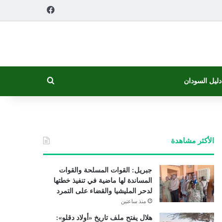
فيسبوك
بحث عن
دليل السودان
الأكثر مشاهدة
جبريل: القوات المسلحة والقوات
المساندة لها ماضية في تنفيذ خطتها
لدحر المليشيا والقضاء على التمرد
منذ ساعتين
هلال يفتح ملف تاريخ «أولاد دقلو»: