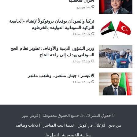
أحزان شخصية
منذ يومين
تركيا والسودان يوقعان بروتوكولاً لإنشاء «الجامعة
التركية السودانية الدولية» بالخرطوم
منذ 12 ساعة
وزير الشؤون الدينية والأوقاف: تطوير نظام الحج
السوداني يهدف إلى راحة الحاج
منذ 12 ساعة
الاعيسر : جيش منتصر.. وشعب مقتدر
منذ 12 ساعة
© حقوق النشر 2026، جميع الحقوق محفوظة | كوش نيوز
من نحن
للإعلان في كوش
خدمة البث المباشر
اعلانات وظائف
سياسة الخصوصية
اتصل بنا