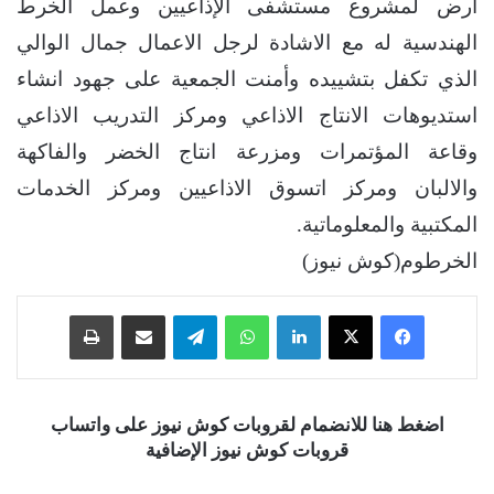
ارض لمشروع مستشفى الإذاعيين وعمل الخرط
الهندسية له مع الاشادة لرجل الاعمال جمال الوالي
الذي تكفل بتشييده وأمنت الجمعية على جهود انشاء
استديوهات الانتاج الاذاعي ومركز التدريب الاذاعي
وقاعة المؤتمرات ومزرعة انتاج الخضر والفاكهة
والالبان ومركز اتسوق الاذاعيين ومركز الخدمات
المكتبية والمعلوماتية.
الخرطوم(كوش نيوز)
فيسبوك
‫X
لينكدإن
واتساب
تيلقرام
مشاركة عبر البريد
طباعة
اضغط هنا للانضمام لقروبات كوش نيوز على واتساب
قروبات كوش نيوز الإضافية