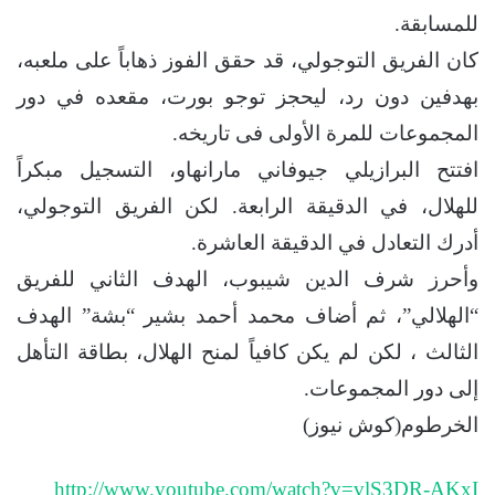
للمسابقة.
كان الفريق التوجولي، قد حقق الفوز ذهاباً على ملعبه،
بهدفين دون رد، ليحجز توجو بورت، مقعده في دور
المجموعات للمرة الأولى فى تاريخه.
افتتح البرازيلي جيوفاني مارانهاو، التسجيل مبكراً
للهلال، في الدقيقة الرابعة. لكن الفريق التوجولي،
أدرك التعادل في الدقيقة العاشرة.
وأحرز شرف الدين شيبوب، الهدف الثاني للفريق
“الهلالي”، ثم أضاف محمد أحمد بشير “بشة” الهدف
الثالث ، لكن لم يكن كافياً لمنح الهلال، بطاقة التأهل
إلى دور المجموعات.
الخرطوم(كوش نيوز)
http://www.youtube.com/watch?v=vlS3DR-AKxI