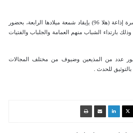
وسط أجواء مفعمة بالفرح والجمال أحتفلت أسرة إذاعة (هلا 96) يإيقاد شمعة ميلادها الرابعة، بحضور
ذلك بارتداء الشباب منهم العمامة والجلباب والفتيات
ر عدد من المذيعين وضيوف من مختلف المجالات
بالتوثيق للحدث .
‫X
لينكدإن
مشاركة عبر البريد
طباعة