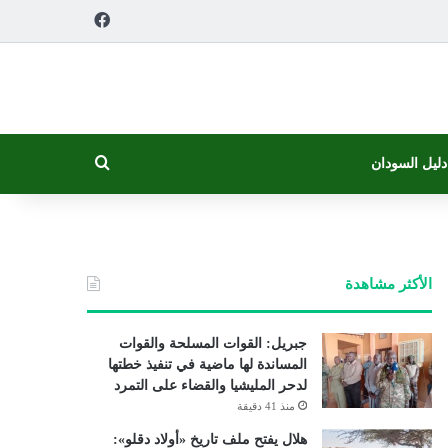
فيسبوك
بحث عن
دليل السودان
الأكثر مشاهدة
جبريل: القوات المسلحة والقوات
المساندة لها ماضية في تنفيذ خطتها
لدحر المليشيا والقضاء على التمرد
منذ 41 دقيقة
هلال يفتح ملف تاريخ «أولاد دقلو»: