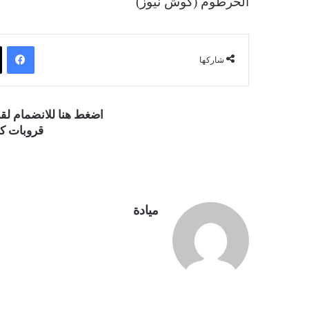
الخرطوم (كوش نيوز)
فيسبوك
شاركها
اضغط هنا للانضمام ل
قروبات كو
ميادة