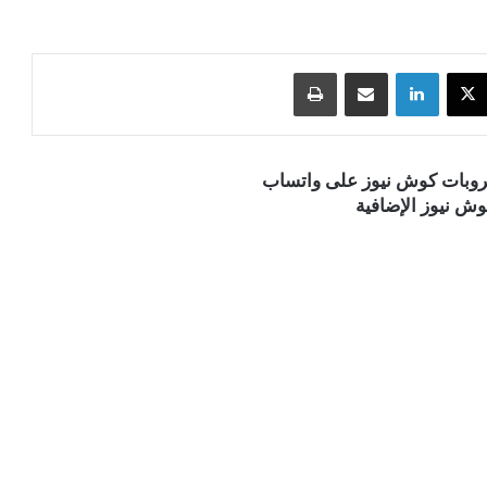
‫X
لينكدإن
مشاركة عبر البريد
طباعة
قروبات كوش نيوز على واتساب
ش نيوز الإضافية