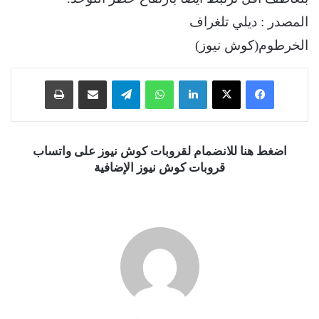
المصدر : ديلي تلغراف
الخرطوم(كوش نيوز)
فيسبوك
‫X
لينكدإن
واتساب
تيلقرام
مشاركة عبر البريد
طباعة
اضغط هنا للانضمام لقروبات كوش نيوز على واتساب
قروبات كوش نيوز الإضافية