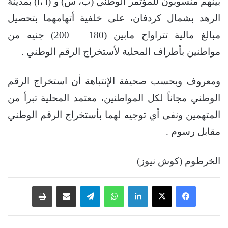
بينهم منسوبون للمؤتمر الوطني (ب، س) و (أ ،أ) بمدينة
الرهد بشمال كردفان، على خلفية أتهامهما بتحصيل
مبالغ مالية تتراواح مابين (180 – 200) جنيه من
مواطنين بأطراف المحلية لأستخراج الرقم الوطني .
ومعروف وبحسب صحيفة الإنتباهة أن استخراج الرقم
الوطني مجاناً لكل المواطنين، معتمد المحلية تبرأ من
المتهمين ونفى أي توجيه لهما بأستخراج الرقم الوطني
مقابل رسوم .
الخرطوم (كوش نيوز)
فيسبوك
‫X
لينكدإن
واتساب
تيلقرام
مشاركة عبر البريد
طباعة