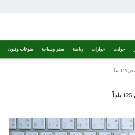
حوادث
حوارات
رياضة
سفر وسياحة
منوعات وفنون
بلداً
ً