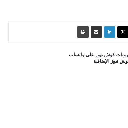
‫X
لينكدإن
مشاركة عبر البريد
طباعة
قروبات كوش نيوز على واتساب
ش نيوز الإضافية