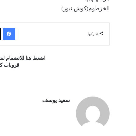
الخرطوم(كوش نيوز)
فيسبوك
شاركها
اضغط هنا للانضمام ل
قروبات كو
سعيد يوسف