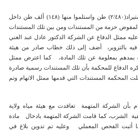
وأضاف -حسب التيار اليوم الأربعاء -بأنه تم استيراد(٢/٤٨٠) طن واستلموا منها (١٤٨) ألف طن داخل
المفوض حزمة من المستندات ومن بين تلك المستندات
ه ممثل الدفاع عن الشركة الدكتور عادل عبد الغني
فيه بالتزوير، أضف إلى ذلك خطاب صادر من هيئة
ية بمدهم بمعلومة عن تلك المادة، كما اعترض ممثل
كره الدفاع للمحكمة بأن تلك المستندات رسمية صادرة
لت المحكمة المستندات التي قدمها ممثل الاتهام وتم
عام بأن الشركة المتهمة تعاقدت مع هيئة مياه ولاية
نقية الشرب، كما قامت الشركة المتهمة بادخال مادة
كما أثبت الفحص المعملي وعليه تم تدوين بلاغ في