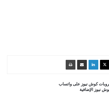
‫X
لينكدإن
مشاركة عبر البريد
طباعة
قروبات كوش نيوز على واتساب
ش نيوز الإضافية