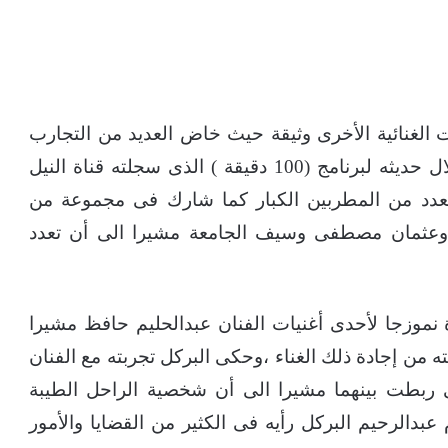
يات الغنائية الأخرى وثيقة حيث خاض العديد من التجارب
بعيدا عن آلة الطمبور التى إشتهر بها ،وقال خلال حديثه لبرنامج (100 دقيقة ) الذى سجلته قناة النيل
لعدد من المطربين الكبار كما شارك فى مجموعة من
لم وعثمان مصطفى وسيف الجامعة مشيرا الى أن تعدد
نموزجا لأحدى أغنيات الفنان عبدالحليم حافظ مشيرا
ته من إجادة ذلك الغناء ،وحكى البركل تجربته مع الفنان
لتى ربطت بينهما مشيرا الى أن شخصية الراحل الطيبة
عبدالرحيم البركل رأيه فى الكثير من القضايا والأمور