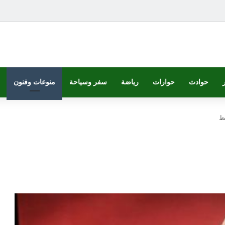
حوادث
حوارات
رياضة
سفر وسياحة
منوعات وفنون
فظ