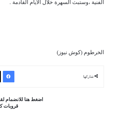
الفنية ،وستبث السهرة خلال الأيام القادمة .
الخرطوم (كوش نيوز)
فيسبوك
شاركها
اضغط هنا للانضمام ل
قروبات كو