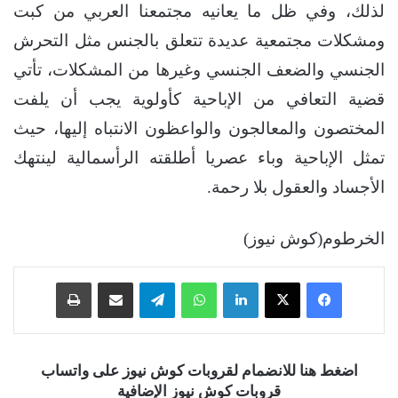
لذلك، وفي ظل ما يعانيه مجتمعنا العربي من كبت
ومشكلات مجتمعية عديدة تتعلق بالجنس مثل التحرش
الجنسي والضعف الجنسي وغيرها من المشكلات، تأتي
قضية التعافي من الإباحية كأولوية يجب أن يلفت
المختصون والمعالجون والواعظون الانتباه إليها، حيث
تمثل الإباحية وباء عصريا أطلقته الرأسمالية لينتهك
الأجساد والعقول بلا رحمة.
الخرطوم(كوش نيوز)
فيسبوك
‫X
لينكدإن
واتساب
تيلقرام
مشاركة عبر البريد
طباعة
اضغط هنا للانضمام لقروبات كوش نيوز على واتساب
قروبات كوش نيوز الإضافية