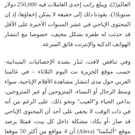
العالم(2)، ويبلغ راتب إحدى العاملات فيه 250,000 دولار
سنويا(3)، يقودنا ذلك إلى حقيقة لا يمكن إخفاؤها، إذ إن
المحتوى الإباحي في عشر السنوات الأخيرة على الأقل
قد حدثت له طفرة بشكل مخيف، خصوصا مع انتشار
الهواتف الذكية والإنترنت فائق السرعة.
وفي تناقض لافت، تَندُر بشدة الإحصائيات الميدانية-
حسب موقع الجزيرة نت اليوم الثلاثاء – في عالمنا
العربي حول مدى انتشار مشاهدة الأفلام الإباحية، سواء
وسط الرجال أو النساء، المتزوجين أو غير المتزوجين،
بداعي الحياء و”العيب” ونحو ذلك، على الرغم من أنه
في ذات الوقت لا يخفى على أحد أن المحتوى الإباحي
قد صار -أو يكاد- مشكلة داخل كل بيت، فمثلا يرصد
موقع “أليكسا” (Alexa) أن 4 مواقع من أكثر 50 موقعا