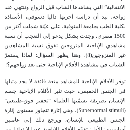
الانتقالية” التي يشاهدها الشاب قبل الزواج وتنتهي عند
زواجه، بيد أن دراسة أجرتها داليا دسوقي، الأستاذة
بكلية الطب بجامعة المنوفية، على عيّنة شملت أكثر من
1500 مصري، وجدت بشكل يدعو إلى التعجب أن نسبة
مشاهدي الإباحية المتزوجين تفوق نسبة المشاهدين
غير المتزوجين(8). وهنا يظهر السؤال: لماذا يستمرّ
الشباب في مشاهدة الأفلام الإباحية حتى بعد زواجهم؟!
توفر الأفلام الإباحية للمشاهد متعة فائقة لا يجد مثيلها
في الجنس الحقيقي، حيث تثير الأفلام الإباحية جسم
الإنسان بطريقة يسمّيها العلماء “تحفيز فوق-طبيعي”
(Supernormal stimuli)، وهي إثارة تتجاوز مستوى إثارة
الجنس الطبيعي للإنسان، ويرجع ذلك إلى عاملين
أساسيين: الأول: تقدّم الأفلام الإباحية عددا لا نهائيا من