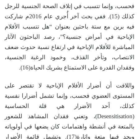
فحسب، وإنما تتسبب في إتلاف الصحة الجنسية للرجل
كذلك (15). ففي بحث آخر أُجري عام 2016م شاركت
فيه برين مع ستة باحثين بعنوان “هل تتسبب الأفلام
الإباحية في أمراض جنسية؟”، رصد الباحثون الآثار
المباشرة للأفلام الإباحية في ارتفاع نسبة حدوث ضعف
الانتصاب، وتأخر القذف، وخمود الرغبة الجنسية،
وفقدان القدرة على الاستمتاع بشريك الحياة(16).
واللافت أن أضرار الأفلام الإباحية لا تقتصر على
المستوى العضوي فحسب، وإنما تشمل أضرارا نفسية
كذلك، أحد الأضرار هي قلة الحساسية
(Desensitisation)، وتعني فقدان المشاهد للشعور
بالمتعة في أنشطة واهتمامات كان يضعها في أولوياته
ويجد فيها متعة وإثارة(17). وتشمل قائمة الأضرار