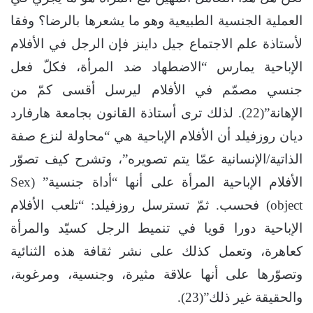
العملية الجنسية الطبيعية وهو ما يشعرها بالرضا؟ وفقا
لأستاذة علم الاجتماع جيل داينز فإن الرجل في الأفلام
الإباحية يمارس “الاضطهاد ضد المرأة، فكلّ فعل
جنسي مصمّم في الأفلام ليرسل أقسى كمّ من
الإهانة”(22). لذلك ترى أستاذة القانون بجامعة هارفارد
ديان روزفيلد أن الأفلام الإباحية هي “محاولة لنزع صفة
الذاتية/الإنسانية عمّا يتم تصويره”، وتشرح كيف تصوّر
الأفلام الإباحية المرأة على أنها “أداة جنسية” (Sex
object) فحسب. ثمّ تسترسل روزفيلد: “تلعب الأفلام
الإباحية دورا قويا في تنميط الرجل كسيّد والمرأة
كعاهرة، وتعمل كذلك على نشر ثقافة هذه الثنائية
وتصوّرها على أنها علاقة مثيرة، وجنسية، ومرغوبة،
والحقيقة غير ذلك”(23).