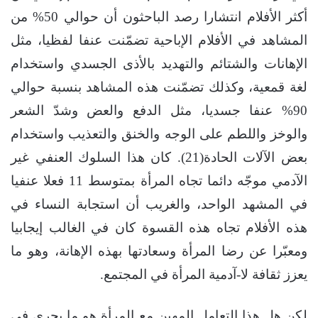
أكثر الأفلام انتشارا رصد الباحثون أن حوالي 50% من
المشاهد في الأفلام الإباحية تضمّنت عنفا لفظيا، مثل
الإهانات والشتائم والتهديد بالأذى الجسدي واستخدام
لغة قمعية، وكذلك تضمّنت هذه المشاهد بنسبة حوالي
90% عنفا جسديا، مثل الدفع والعض وشدّ الشعر
والوخز واللطم على الوجه والخنق والتعذيب واستخدام
بعض الآلات الحادة(21). كان هذا السلوك العنفي غير
الآدمي موجّه دائما تجاه المرأة بمتوسط 11 فعلا عنفيا
في المشهد الواحد، والغريب أن استجابة النساء في
هذه الأفلام تجاه هذه القسوة كان في الغالب إيجابيا
ومعبّرا عن رضا المرأة وسعادتها بهذه الإهانة، وهو ما
يعزز ثقافة لا-آدمية المرأة في المجتمع.
لكن هل هذا التعامل المهين مع المرأة هو ما يجري في