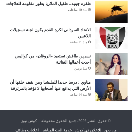
طفرة جينية.. طفيل الملاريا يطور مقاومة للعلاجات
منذ 10 ساعات
الاتحاد السوداني لكرة القدم يكون لجنة تسجيلات
اللاعبين
منذ 11 ساعة
نسرين طافش تستعيد «الروقان» من كواليس
أحدث أعمالها الغنائية
منذ يومين
مناوي : درسا جديدا للمليشيا ومن يقف خلفها أن
الأرض التي يدافع عنها أصحابها لا تؤخذ بالمرتزقة
منذ 14 ساعة
© حقوق النشر 2026، جميع الحقوق محفوظة | كوش نيوز
من نحن
للإعلان في كوش
خدمة البث المباشر
اعلانات وظائف