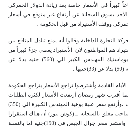
اً كبيراً في الأسعار خاصة بعد زيادة الدولار الجمركي
لأحد بسوق السجانة عن أرتفاع غير متوقع في أسعار
 الجمركي ووقف الأستيراد من قبل الحكومة .
ركة التجارة الداخلية وقالوا أنه يمنع تب
ادل المنافع بين
يراد هم المواطنون لان الأستيراد يغطي جزءً كبيراً من
أحتياجات المواطنين وقد أرتفع سعر جردل بوماستيك المهندس الكبير الي (560) جنيه بدلا عن
الأيام القادمة وأشترطوا تراجع الأسعار بتراجع الحكومة
لما أقترب شهر رمضان أرتفعت الأسعار لكثرة الطلبات
من المواطنين لاستقبال العيد وازدياد المناسبات ،وأرتفع سعر علبة بوهية المهندس الكبيرة الي (350)
 ناصر صاحب مغلق بالسجانه لـ (كوش نيوز) أن هناك استقرارا
في سعر صباع اللون حيث استقر في (20)جنيه واستقر سعر جوال الجبص في (150)جنيه اما بالنسبة