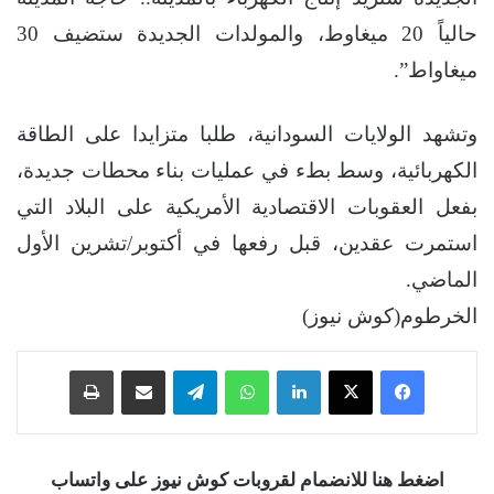
حالياً 20 ميغاوط، والمولدات الجديدة ستضيف 30
ميغاواط”.
وتشهد الولايات السودانية، طلبا متزايدا على الطاقة
الكهربائية، وسط بطء في عمليات بناء محطات جديدة،
بفعل العقوبات الاقتصادية الأمريكية على البلاد التي
استمرت عقدين، قبل رفعها في أكتوبر/تشرين الأول
الماضي.
الخرطوم(كوش نيوز)
فيسبوك
‫X
لينكدإن
واتساب
تيلقرام
مشاركة عبر البريد
طباعة
اضغط هنا للانضمام لقروبات كوش نيوز على واتساب