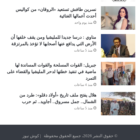
نسرين طافش تستعيد «الروقان» من كواليس
أحدث أعمالها الغنائية
منذ يوم واحد
مناوي : درسا جديدا للمليشيا ومن يقف خلفها أن
الأرض التي يدافع عنها أصحابها لا تؤخذ بالمرتزقة
منذ 5 ساعات
جبريل: القوات المسلحة والقوات المساندة لها
ماضية في تنفيذ خطتها لدحر المليشيا والقضاء على
التمرد
منذ 4 ساعات
هلال يفتح ملف تاريخ «أولاد دقلو»: طرد من
الشمال.. جمل مسروق.. أجاويد.. ثم حرب
منذ 5 ساعات
© حقوق النشر 2026، جميع الحقوق محفوظة | كوش نيوز