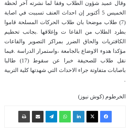
وقال عميد شؤون الطلاب وفقا لما نشرته آخر لحظة
الخميس 5 أكتوبر إن احداث العنف تسببت في اصابة
(7) طلاب موضحا بان طلاب الحركات المسلحة قاموا
بطرد الطلاب من القاعا ت وإغلاقها .بجانب تحطيم
الكافتريات والحاق الضرر بمراكز التصوير والقاعات
مؤكدا هدوء الاوضاع بالجامعة ،واستمرار الدراسة .فيما
نقل طلاب للصحيفة خبرا عن سقوط (17) طالبا
باصابات متفاوتة جراء الاحداث التي شهدتها كلية التربية
.
الخرطوم (كوش نيوز)
فيسبوك
‫X
لينكدإن
واتساب
تيلقرام
مشاركة عبر البريد
طباعة