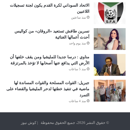
الاتحاد السوداني لكرة القدم يكون لجنة تسجيلات
اللاعبين
منذ ساعتين
نسرين طافش تستعيد «الروقان» من كواليس
أحدث أعمالها الغنائية
منذ يوم واحد
مناوي : درسا جديدا للمليشيا ومن يقف خلفها أن
الأرض التي يدافع عنها أصحابها لا تؤخذ بالمرتزقة
منذ 5 ساعات
جبريل: القوات المسلحة والقوات المساندة لها
ماضية في تنفيذ خطتها لدحر المليشيا والقضاء على
التمرد
منذ 4 ساعات
© حقوق النشر 2026، جميع الحقوق محفوظة | كوش نيوز